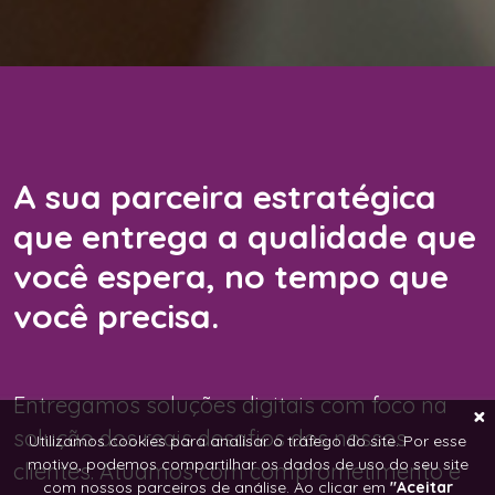
A sua parceira estratégica
que entrega a qualidade que
você espera, no tempo que
você precisa.
Entregamos soluções digitais com foco na
solução dos reais desafios dos nossos
Utilizamos cookies para analisar o tráfego do site. Por esse
motivo, podemos compartilhar os dados de uso do seu site
clientes. Atuamos com comprometimento e
com nossos parceiros de análise. Ao clicar em
"Aceitar