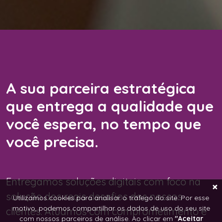
A sua parceira estratégica
que entrega a qualidade que
você espera, no tempo que
você precisa.
Entregamos soluções digitais com foco na
solução dos reais desafios dos nossos
Utilizamos cookies para analisar o tráfego do site. Por esse
motivo, podemos compartilhar os dados de uso do seu site
clientes. Atuamos com comprometimento e
com nossos parceiros de análise. Ao clicar em
"Aceitar